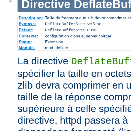
Directive
DeflateBuf
Description:
Taille du fragment que zlib devra comprimer en
Syntaxe:
DeflateBufferSize
valeur
Défaut:
DeflateBufferSize 8096
Contexte:
configuration globale, serveur virtuel
Statut:
Extension
Module:
mod_deflate
La directive
DeflateBuf
spécifier la taille en octe
zlib devra comprimer en un
taille de la réponse comp
supérieure à celle spécifi
directive, httpd passera 