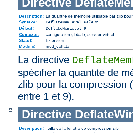
Directive
DeflateMe
Description:
La quantité de mémoire utilisable par zlib pou
Syntaxe:
DeflateMemLevel
valeur
Défaut:
DeflateMemLevel 9
Contexte:
configuration globale, serveur virtuel
Statut:
Extension
Module:
mod_deflate
La directive
DeflateMem
spécifier la quantité de m
zlib pour la compression 
entre 1 et 9).
Directive
DeflateWi
Description:
Taille de la fenêtre de compression zlib