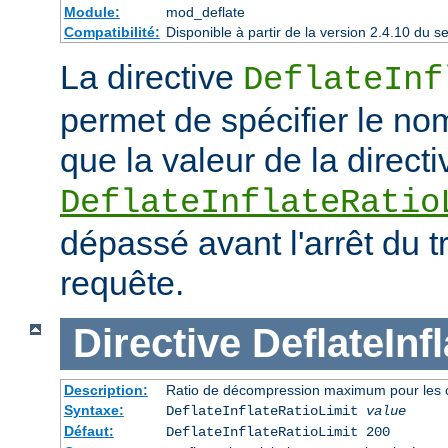
Module:
mod_deflate
Compatibilité:
Disponible à partir de la version 2.4.10 du
La directive
DeflateInf
permet de spécifier le no
que la valeur de la directi
DeflateInflateRatio
dépassé avant l'arrêt du t
requête.
Directive
DeflateInf
Description:
Ratio de décompression maximum pour les 
Syntaxe:
DeflateInflateRatioLimit
value
Défaut:
DeflateInflateRatioLimit 200