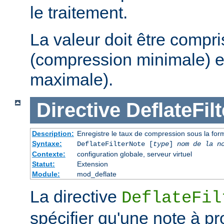
le traitement.
La valeur doit être compri
(compression minimale) e
maximale).
Directive
DeflateFil
Description:
Enregistre le taux de compression sous la form
Syntaxe:
DeflateFilterNote [
type
]
nom de la n
Contexte:
configuration globale, serveur virtuel
Statut:
Extension
Module:
mod_deflate
La directive
DeflateFil
spécifier qu'une note à p