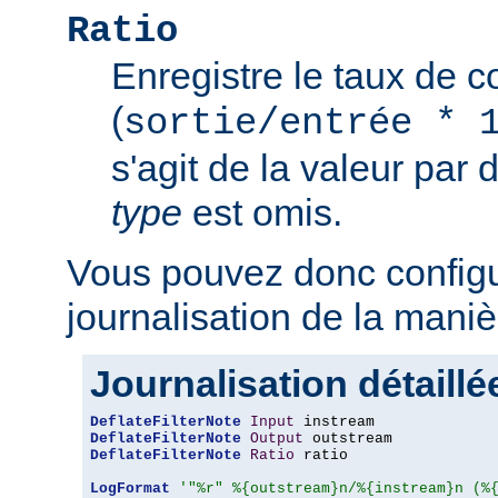
Ratio
Enregistre le taux de 
(
sortie/entrée * 
s'agit de la valeur par 
type
est omis.
Vous pouvez donc configu
journalisation de la maniè
Journalisation détaillé
DeflateFilterNote
Input
DeflateFilterNote
Output
DeflateFilterNote
Ratio
 ratio

LogFormat
'"%r" %{outstream}n/%{instream}n (%