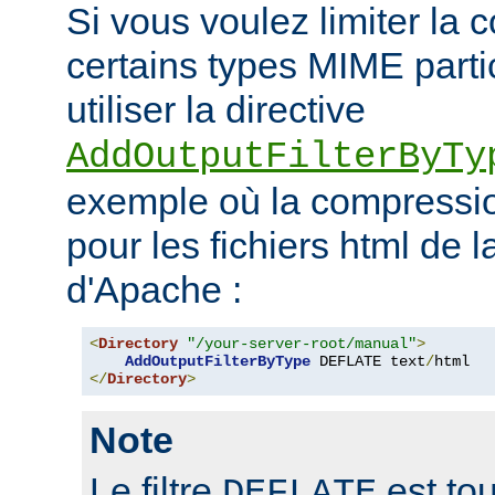
Si vous voulez limiter la
certains types MIME parti
utiliser la directive
AddOutputFilterByTy
exemple où la compressio
pour les fichiers html de 
d'Apache :
<
Directory
"/your-server-root/manual"
>
AddOutputFilterByType
 DEFLATE text
/
</
Directory
>
Note
Le filtre
est tou
DEFLATE