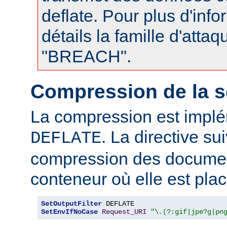
deflate. Pour plus d'info
détails la famille d'atta
"BREACH".
Compression de la s
La compression est impl
. La directive su
DEFLATE
compression des documen
conteneur où elle est plac
SetOutputFilter
SetEnvIfNoCase
Request_URI
"\.(?:gif|jpe?g|pn