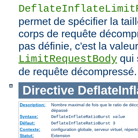
DeflateInflateLimit
permet de spécifier la tai
corps de requête décompre
pas définie, c'est la valeur
qui 
LimitRequestBody
de requête décompressé.
Directive
DeflateInf
Description:
Nombre maximal de fois que le ratio de déc
dépassé
Syntaxe:
DeflateInflateRatioBurst
value
Défaut:
DeflateInflateRatioBurst 3
Contexte:
configuration globale, serveur virtuel, répert
Statut:
Extension