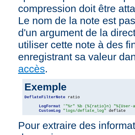
compression doit être att
Le nom de la note est pa
d'un argument de la direc
utiliser cette note à des fi
enregistrant sa valeur da
accès
.
Exemple
DeflateFilterNote
 ratio

LogFormat
'"%r" %b (%{ratio}n) "%{User-
CustomLog
"logs/deflate_log"
 deflate
Pour extraire des informa