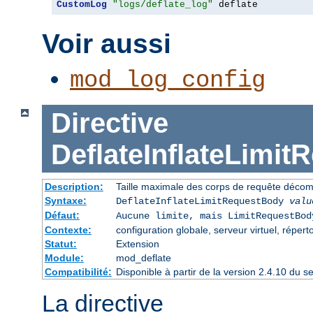
CustomLog
"logs/deflate_log"
 deflate
Voir aussi
mod_log_config
Directive
DeflateInflateLimi
Description:
Taille maximale des corps de requête déco
Syntaxe:
DeflateInflateLimitRequestBody
valu
Défaut:
Aucune limite, mais LimitRequestBod
Contexte:
configuration globale, serveur virtuel, répert
Statut:
Extension
Module:
mod_deflate
Compatibilité:
Disponible à partir de la version 2.4.10 du
La directive