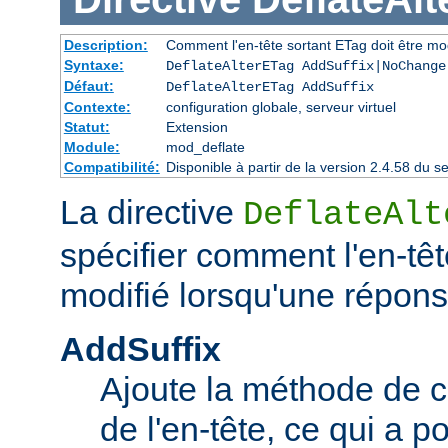
Description:
Comment l'en-tête sortant ETag doit être mo
Syntaxe:
DeflateAlterETag AddSuffix|NoChange
Défaut:
DeflateAlterETag AddSuffix
Contexte:
configuration globale, serveur virtuel
Statut:
Extension
Module:
mod_deflate
Compatibilité:
Disponible à partir de la version 2.4.58 du
La directive
DeflateAlt
spécifier comment l'en-têt
modifié lorsqu'une répon
AddSuffix
Ajoute la méthode de c
de l'en-tête, ce qui a po