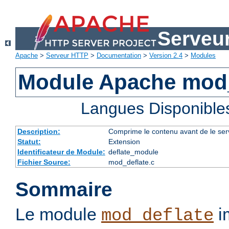
Serveu
Apache
>
Serveur HTTP
>
Documentation
>
Version 2.4
>
Modules
Module Apache mod_
Langues Disponible
Description:
Comprime le contenu avant de le servi
Statut:
Extension
Identificateur de Module:
deflate_module
Fichier Source:
mod_deflate.c
Sommaire
Le module
im
mod_deflate