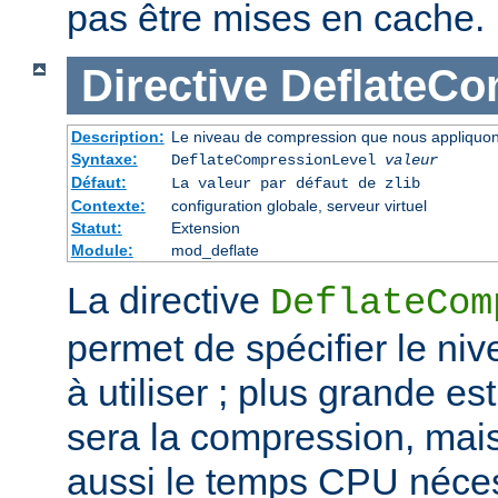
pas être mises en cache.
Directive
DeflateCo
Description:
Le niveau de compression que nous appliquons
Syntaxe:
DeflateCompressionLevel
valeur
Défaut:
La valeur par défaut de zlib
Contexte:
configuration globale, serveur virtuel
Statut:
Extension
Module:
mod_deflate
La directive
DeflateCom
permet de spécifier le n
à utiliser ; plus grande est
sera la compression, mai
aussi le temps CPU néces