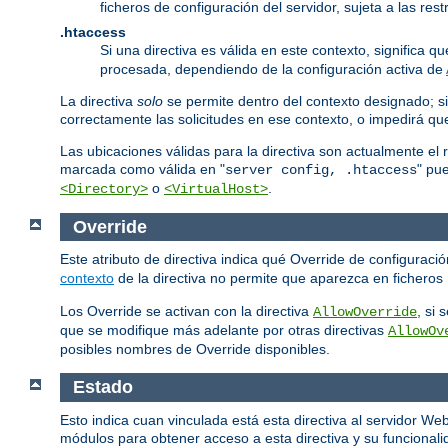
ficheros de configuración del servidor, sujeta a las re
.htaccess
Si una directiva es válida en este contexto, significa 
procesada, dependiendo de la configuración activa de
La directiva
solo
se permite dentro del contexto designado; si
correctamente las solicitudes en ese contexto, o impedirá q
Las ubicaciones válidas para la directiva son actualmente el 
marcada como válida en "
" pu
server config, .htaccess
o
.
<Directory>
<VirtualHost>
Override
Este atributo de directiva indica qué Override de configurac
contexto
de la directiva no permite que aparezca en ficheros
Los Override se activan con la directiva
, si
AllowOverride
que se modifique más adelante por otras directivas
AllowOv
posibles nombres de Override disponibles.
Estado
Esto indica cuan vinculada está esta directiva al servidor W
módulos para obtener acceso a esta directiva y su funcionalid