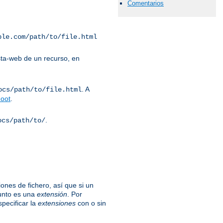
Comentarios
ple.com/path/to/file.html
ta-web de un recurso, en
. A
ocs/path/to/file.html
oot
.
.
ocs/path/to/
ones de fichero, así que si un
unto es una
extensión
. Por
specificar la
extensiones
con o sin