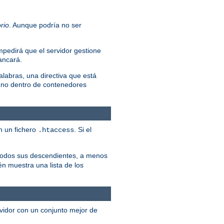
rio
. Aunque podría no ser
mpedirá que el servidor gestione
rancará.
alabras, una directiva que está
 no dentro de contenedores
n un fichero
. Si el
.htaccess
y todos sus descendientes, a menos
én muestra una lista de los
rvidor con un conjunto mejor de