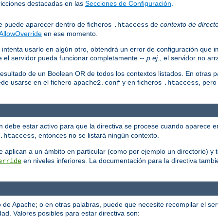
stricciones destacadas en las
Secciones de Configuración
.
que puede aparecer dentro de ficheros
de
contexto de directo
.htaccess
AllowOverride
en ese momento.
 intenta usarlo en algún otro, obtendrá un error de configuración que i
ue el servidor pueda funcionar completamente --
p.ej.
, el servidor no ar
resultado de un Boolean OR de todos los contextos listados. En otras p
ede usarse en el fichero
y en ficheros
, pero
apache2.conf
.htaccess
ión debe estar activo para que la directiva se procese cuando aparece e
, entonces no se listará ningún contexto.
.htaccess
 se aplican a un ámbito en particular (como por ejemplo un directorio) 
en niveles inferiores. La documentación para la directiva tambi
erride
eb de Apache; o en otras palabras, puede que necesite recompilar el se
ad. Valores posibles para estar directiva son: