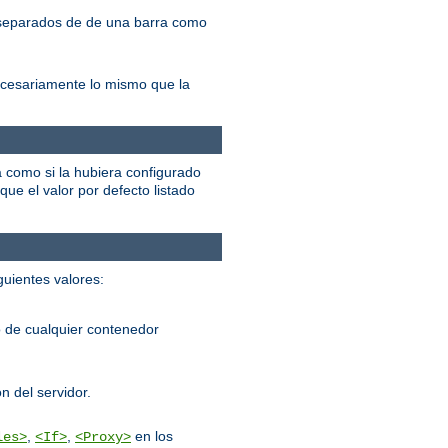
, separados de de una barra como
ecesariamente lo mismo que la
á como si la hubiera configurado
que el valor por defecto listado
guientes valores:
 de cualquier contenedor
n del servidor.
,
,
en los
les>
<If>
<Proxy>