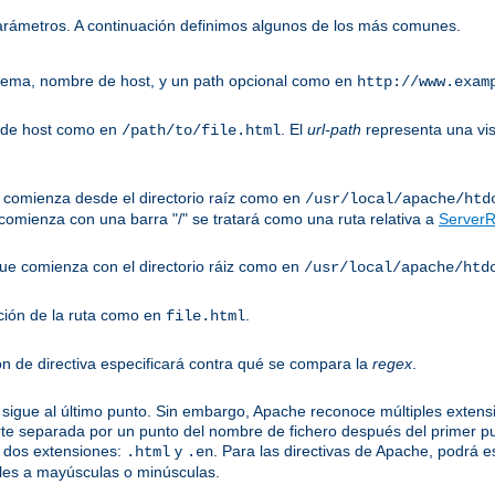
parámetros. A continuación definimos algunos de los más comunes.
uema, nombre de host, y un path opcional como en
http://www.exam
 de host como en
. El
url-path
representa una vis
/path/to/file.html
ue comienza desde el directorio raíz como en
/usr/local/apache/htd
omienza con una barra "/" se tratará como una ruta relativa a
ServerR
 que comienza con el directorio ráiz como en
/usr/local/apache/htd
ción de la ruta como en
.
file.html
ón de directiva especificará contra qué se compara la
regex
.
sigue al último punto. Sin embargo, Apache reconoce múltiples extensi
te separada por un punto del nombre de fichero después del primer p
 dos extensiones:
y
. Para las directivas de Apache, podrá e
.html
.en
les a mayúsculas o minúsculas.