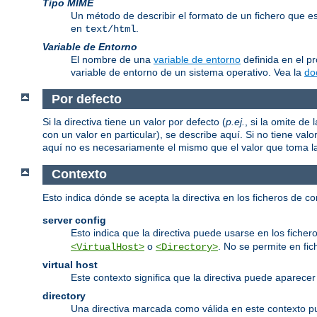
Tipo MIME
Un método de describir el formato de un fichero que 
en
.
text/html
Variable de Entorno
El nombre de una
variable de entorno
definida en el p
variable de entorno de un sistema operativo. Vea la
do
Por defecto
Si la directiva tiene un valor por defecto (
p.ej.
, si la omite d
con un valor en particular), se describe aquí. Si no tiene valo
aquí no es necesariamente el mismo que el valor que toma la d
Contexto
Esto indica dónde se acepta la directiva en los ficheros de c
server config
Esto indica que la directiva puede usarse en los fichero
o
. No se permite en fi
<VirtualHost>
<Directory>
virtual host
Este contexto significa que la directiva puede aparec
directory
Una directiva marcada como válida en este contexto 