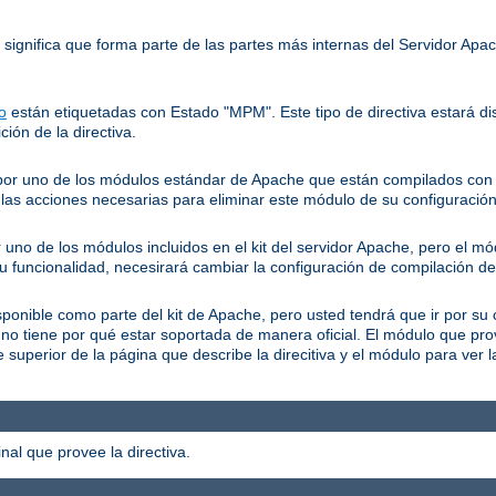
o significa que forma parte de las partes más internas del Servidor Ap
o
están etiquetadas con Estado "MPM". Este tipo de directiva estará dis
ción de la directiva.
a por uno de los módulos estándar de Apache que están compilados con e
as acciones necesarias para eliminar este módulo de su configuración
r uno de los módulos incluidos en el kit del servidor Apache, pero el m
su funcionalidad, necesirará cambiar la configuración de compilación de
isponible como parte del kit de Apache, pero usted tendrá que ir por su 
 no tiene por qué estar soportada de manera oficial. El módulo que pr
superior de la página que describe la direcitiva y el módulo para ver 
al que provee la directiva.