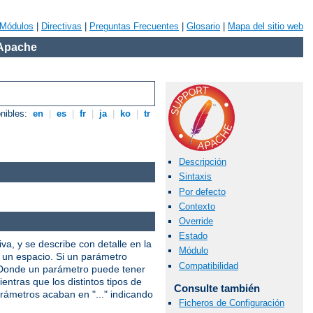
Módulos
|
Directivas
|
Preguntas Frecuentes
|
Glosario
|
Mapa del sitio web
 Apache
onibles:
en
|
es
|
fr
|
ja
|
ko
|
tr
Descripción
Sintaxis
Por defecto
Contexto
Override
Estado
iva, y se describe con detalle en la
Módulo
r un espacio. Si un parámetro
Compatibilidad
. Donde un parámetro puede tener
entras que los distintos tipos de
Consulte también
arámetros acaban en "..." indicando
Ficheros de Configuración