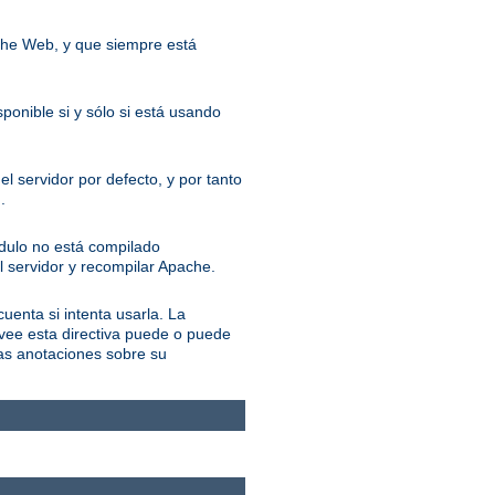
ache Web, y que siempre está
ponible si y sólo si está usando
l servidor por defecto, y por tanto
.
ódulo no está compilado
l servidor y recompilar Apache.
cuenta si intenta usarla. La
ovee esta directiva puede o puede
las anotaciones sobre su