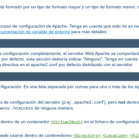
está formado por un tipo de formato mayor y un tipo de formato menor
roceso de configuración de Apache. Tenga en cuenta que esto no es n
cumentación de variable de entorno
para más detalles.
e la configuración completamente, el servidor Web Apache se comportar
r por defecto, esta sección debería indicar "
Ninguno
". Tenga en cuenta 
irectiva en el apache2.conf por defecto distribuido con el servidor.
onfiguración. Es una lista separada por comas para uno o más de los si
s de configuración del servidor (
p.ej.
,
), pero
not
dentro
apache2.conf
cheros
de ninguna manera.
.htaccess
er dentro de un contenedor
en el fichero de configuració
<VirtualHost>
puede usarse dentro de contenedores
,
,
<Directory>
<Location>
<Fi