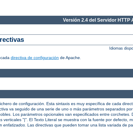
Versión 2.4 del Servidor HTTP
rectivas
Idiomas disp
r cada
directiva de configuración
de Apache.
fichero de configuración. Esta sintaxis es muy específica de cada direct
irectiva va seguido de una serie de uno o más parámetros separados po
 dobles. Los parámetros opcionales van especificados entre corchetes
verticales "|". El Texto Literal se muestra con la fuente por defecto, mi
on
enfatizados
. Las directivas que pueden tomar una lista variada de p