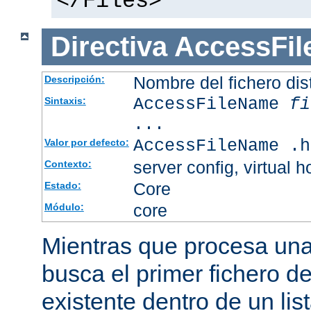
</Files>
Directiva
AccessFi
Nombre del fichero dis
Descripción:
AccessFileName
fi
Sintaxis:
...
AccessFileName .h
Valor por defecto:
server config, virtual h
Contexto:
Core
Estado:
core
Módulo:
Mientras que procesa una 
busca el primer fichero d
existente dentro de un li