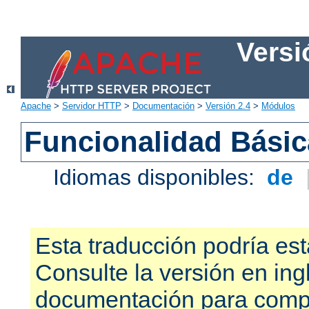
Versi
Apache
>
Servidor HTTP
>
Documentación
>
Versión 2.4
>
Módulos
Funcionalidad Bási
Idiomas disponibles:
de
Esta traducción podría est
Consulte la versión en ing
documentación para compr