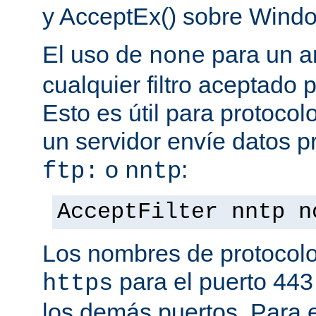
y AcceptEx() sobre Wind
El uso de
para un a
none
cualquier filtro aceptado 
Esto es útil para protoco
un servidor envíe datos p
o
:
ftp:
nntp
AcceptFilter nntp n
Los nombres de protocolo
para el puerto 443
https
los demás puertos. Para e