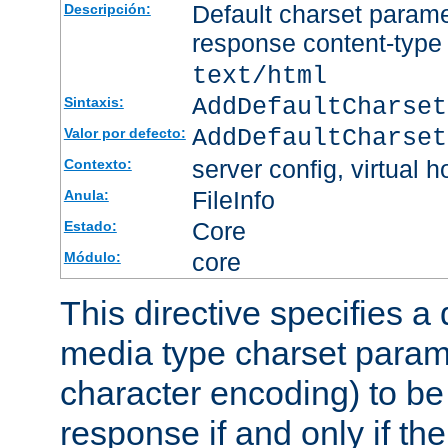
Default charset param
Descripción:
response content-type
text/html
AddDefaultCharset
Sintaxis:
AddDefaultCharset
Valor por defecto:
server config, virtual h
Contexto:
FileInfo
Anula:
Core
Estado:
core
Módulo:
This directive specifies a 
media type charset param
character encoding) to be
response if and only if th