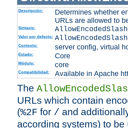
Determines whether en
Descripción:
URLs are allowed to b
AllowEncodedSlash
Sintaxis:
AllowEncodedSlash
Valor por defecto:
server config, virtual h
Contexto:
Core
Estado:
core
Módulo:
Available in Apache ht
Compatibilidad:
The
AllowEncodedSlas
URLs which contain enco
(
for
and additionall
%2F
/
according systems) to be