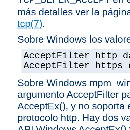
TCP_DEFER_ACCEPT
más detalles ver la pági
tcp(7)
.
Sobre Windows los valore
AcceptFilter http d
AcceptFilter https 
Sobre Windows mpm_winnt
argumento AcceptFilter p
AcceptEx(), y no soporta e
protocolo http. Hay dos va
API Windows AcceptEx() 