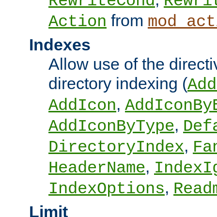
RewriteCond
Rewri
from
Action
mod_act
Indexes
Allow use of the directi
directory indexing (
Add
,
AddIcon
AddIconBy
,
AddIconByType
Def
,
DirectoryIndex
Fa
,
HeaderName
IndexI
,
IndexOptions
Read
Limit