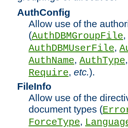
AuthConfig
Allow use of the author
(
,
AuthDBMGroupFile
,
AuthDBMUserFile
A
,
AuthName
AuthType
,
etc.
).
Require
FileInfo
Allow use of the directi
document types (
Erro
,
ForceType
Languag