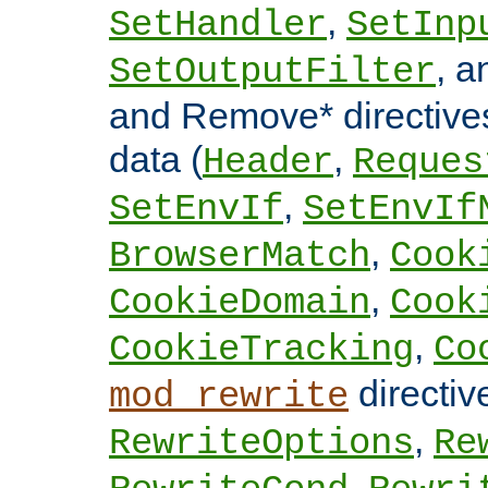
,
SetHandler
SetInp
, 
SetOutputFilter
and Remove* directive
data (
,
Header
Reques
,
SetEnvIf
SetEnvIf
,
BrowserMatch
Cook
,
CookieDomain
Cook
,
CookieTracking
Co
directi
mod_rewrite
,
RewriteOptions
Re
,