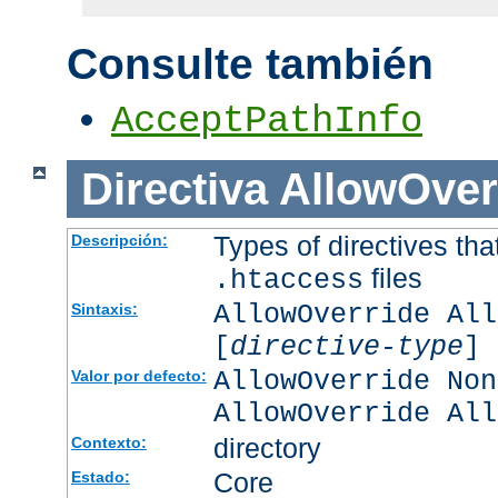
Consulte también
AcceptPathInfo
Directiva
AllowOver
Types of directives tha
Descripción:
files
.htaccess
AllowOverride All
Sintaxis:
[
directive-type
] 
AllowOverride Non
Valor por defecto:
AllowOverride All
directory
Contexto:
Core
Estado: