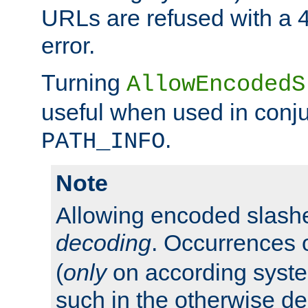
URLs are refused with a 
error.
Turning
AllowEncodedS
useful when used in conju
.
PATH_INFO
Note
Allowing encoded slas
decoding
. Occurrences 
(
only
on according system
such in the otherwise d