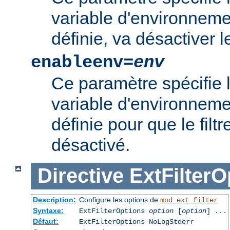
variable d'environnement
définie, va désactiver le 
enableenv=
env
Ce paramètre spécifie 
variable d'environnemen
définie pour que le filtr
désactivé.
Directive
ExtFilterO
Description:
Configure les options de
mod_ext_filter
Syntaxe:
ExtFilterOptions
option
[
option
] ...
Défaut:
ExtFilterOptions NoLogStderr