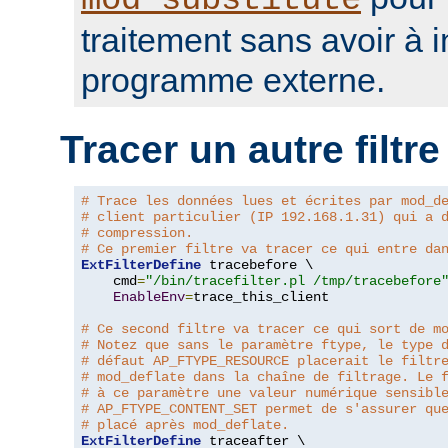
mod_substitute
traitement sans avoir à 
programme externe.
Tracer un autre filtre
# Trace les données lues et écrites par mod_d
# client particulier (IP 192.168.1.31) qui a 
# compression.
# Ce premier filtre va tracer ce qui entre da
ExtFilterDefine
 tracebefore \

    cmd
=
"/bin/tracefilter.pl /tmp/tracebefore
EnableEnv
=
trace_this_client

# Ce second filtre va tracer ce qui sort de m
# Notez que sans le paramètre ftype, le type 
# défaut AP_FTYPE_RESOURCE placerait le filtr
# mod_deflate dans la chaîne de filtrage. Le 
# à ce paramètre une valeur numérique sensibl
# AP_FTYPE_CONTENT_SET permet de s'assurer qu
# placé après mod_deflate.
ExtFilterDefine
 traceafter \
