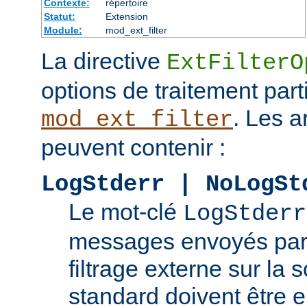
Contexte:
répertoire
Statut:
Extension
Module:
mod_ext_filter
La directive
ExtFilterO
options de traitement part
. Les 
mod_ext_filter
peuvent contenir :
LogStderr | NoLogSt
Le mot-clé
LogStderr
messages envoyés par
filtrage externe sur la s
standard doivent être e