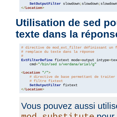
SetOutputFilter
 slowdown
;
slowdown
;
</
Location
>
Utilisation de sed p
texte dans la répons
# directive de mod_ext_filter définissant un 
# remplace du texte dans la réponse
#
ExtFilterDefine
 fixtext mode
=
output intype
=
te
    cmd
=
"/bin/sed s/verdana/arial/g"
<
Location
"/"
>
# directive de base permettant de traiter
# filtre fixtext
SetOutputFilter
</
Location
>
Vous pouvez aussi utilis
pour 