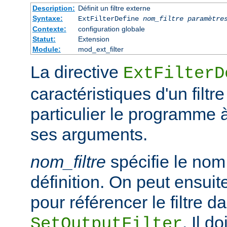
Description:
Définit un filtre externe
Syntaxe:
ExtFilterDefine
nom_filtre
paramètre
Contexte:
configuration globale
Statut:
Extension
Module:
mod_ext_filter
La directive
ExtFilterD
caractéristiques d'un filtr
particulier le programme 
ses arguments.
nom_filtre
spécifie le nom 
définition. On peut ensuit
pour référencer le filtre d
. Il d
SetOutputFilter