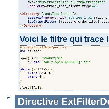
    cmd
=
"/bin/tracefilter.pl /tmp/traceafter"
 
EnableEnv
=
trace_this_client ftype
=
21
<
Directory
"/usr/local/docs"
>
SetEnvIf
Remote_Addr
192.168
.
1.31
 trace_th
SetOutputFilter
 tracebefore
;
deflate
;
</
Directory
>
Voici le filtre qui trace
#!/usr/local/bin/perl -w
use
 strict
;
open
(
SAVE
,
">$ARGV[0]"
)
    or 
die
"can't open $ARGV[0]: $?"
;
while
(<
STDIN
>)
{
print
 SAVE $_
;
print
 $_
;
}
close
(
SAVE
);
Directive
ExtFilterD