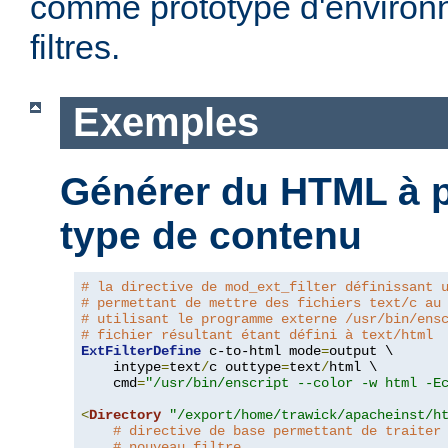
comme prototype d'environ
filtres.
Exemples
Générer du HTML à pa
type de contenu
# la directive de mod_ext_filter définissant 
# permettant de mettre des fichiers text/c au
# utilisant le programme externe /usr/bin/ens
# fichier résultant étant défini à text/html
ExtFilterDefine
 c-to-html mode
=
output \

    intype
=
text
/
c outtype
=
text
/
html \

    cmd
=
"/usr/bin/enscript --color -w html -E
<
Directory
"/export/home/trawick/apacheinst/h
# directive de base permettant de traiter
# nouveau filtre