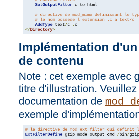
SetOutputFilter
 c-to-html

# directive de mod_mime définissant le ty
# le nom possède l'extension .c à text/c
AddType
 text
/
c 
.
</
Directory
>
Implémentation d'un 
de contenu
Note : cet exemple avec gz
titre d'illustration. Veuille
documentation de
mod_d
exemple d'implémentation
# la directive de mod_ext_filter qui définit 
ExtFilterDefine
 gzip mode
=
output cmd
=/
bin
/
gzip