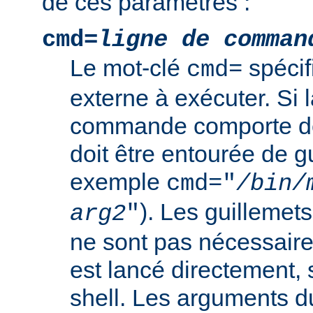
de ces paramètres :
cmd=
ligne de comman
Le mot-clé
spéci
cmd=
externe à exécuter. Si l
commande comporte de
doit être entourée de g
exemple
cmd="
/bin/
). Les guillemets
arg2
"
ne sont pas nécessair
est lancé directement, 
shell. Les arguments 