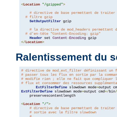
<
Location
"/gzipped"
>
# directive de base permettant de traiter
# filtre gzip
SetOutputFilter
 gzip

# la directive de mod_headers permettant 
# d'en-tête "Content-Encoding: gzip"
Header
 set 
Content
-
Encoding
</
Location
>
Ralentissement du s
# directive de mod_ext_filter définissant un 
# passer tous les flux en sortie par la comma
# modifie rien ; elle ne fait que compliquer 
# flux et consommer des ressources supplément
ExtFilterDefine
 slowdown mode
=
output c
ExtFilterDefine
 slowdown mode
=
output cmd
=/
bin
    preservescontentlength

<
Location
"/"
>
# directive de base permettant de traiter
# sortie avec le filtre slowdown
#