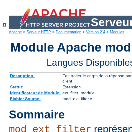
Serveu
Apache
>
Serveur HTTP
>
Documentation
>
Version 2.4
>
Modules
Module Apache mod_e
Langues Disponible
Description:
Fait traiter le corps de la réponse 
client
Statut:
Extension
Identificateur de Module:
ext_filter_module
Fichier Source:
mod_ext_filter.c
Sommaire
représen
mod_ext_filter